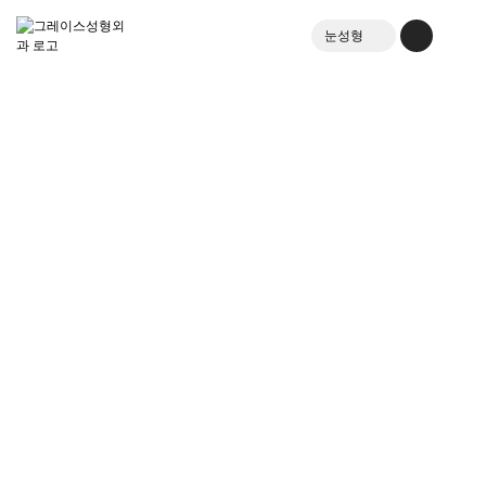
눈성형
가슴성형
한국어
로그인
회원가입
리프팅레이저
English
메인화면
日本語
병원소개
中文
눈·지방성형
리프팅·레이저
스킨부스터·쁘띠
갤러리
프로모션