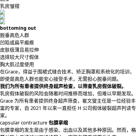
乳房皱褶
bottoming out
脱垂高危人群
凹陷或扁平瘢痕
皮肤极薄且易拉伸
选择较大尺寸假体
胸大肌过度使用
在Grace，得益于围裙式缝合技术、矫正胸罩和系统化的培训，
即使是高危人群也能安心接受手术，无需担心脱垂问题。
我们为所有患者提供终身超声检查，以筛查乳房假体破裂。
乳房假体破裂的风险会随着时间推移而增加，但难以早期发现。
Grace 为所有患者提供终身超声筛查，崔文燮主任是一位经验丰
富的专家，自 2021 年以来一直担任 H 公司假体破裂超声判读专
家。
capsular contracture
包膜挛缩
包膜挛缩的发生是由于感染、出血以及其他多种原因。然而，格