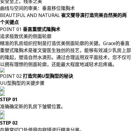
安全至上，线条之美
曲线与空间的审美：垂直移位隆胸术
BEAUTIFUL AND NATURAL
崔文燮导演打造完美自然美的两
个关键点
POINT 01
垂直重塑式隆胸术
追求极致优美的侧面轮廓
精准的乳房组织控制是打造优美侧面轮廓的关键。Grace的垂直
重塑式隆胸术是崔文燮医生独创的技艺，能够有效减少乳房上部
的隆起，塑造自然水滴形。通过合理运用双平面技术，您不仅可
以拥有理想的侧面轮廓，还能最大程度地减轻术后疼痛。
POINT 02
打造完美U型胸型的秘诀
UU型胸型的关键步骤
STEP 01
准确确定新的乳房下皱襞位置。
STEP 02
在腋窝切口处使用内窥镜进行精准分离。