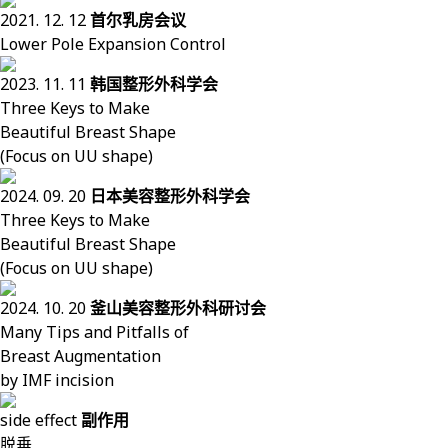
2021. 12. 12
首尔乳房会议
Lower Pole Expansion Control
2023. 11. 11
韩国整形外科学会
Three Keys to Make
Beautiful Breast Shape
(Focus on UU shape)
2024. 09. 20
日本美容整形外科学会
Three Keys to Make
Beautiful Breast Shape
(Focus on UU shape)
2024. 10. 20
釜山美容整形外科研讨会
Many Tips and Pitfalls of
Breast Augmentation
by IMF incision
side effect
副作用
脱垂