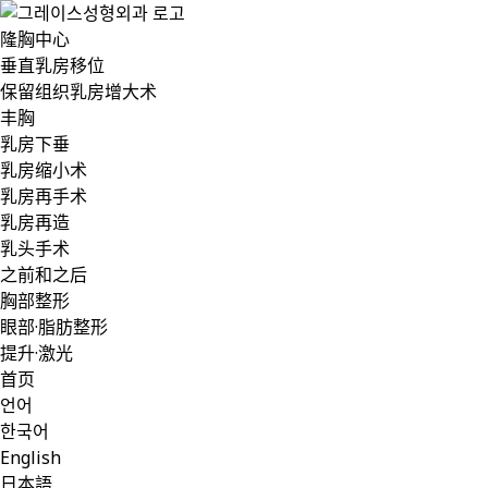
隆胸中心
垂直乳房移位
保留组织乳房增大术
丰胸
乳房下垂
乳房缩小术
乳房再手术
乳房再造
乳头手术
之前和之后
胸部整形
眼部·脂肪整形
提升·激光
首页
언어
한국어
English
日本語