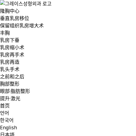
隆胸中心
垂直乳房移位
保留组织乳房增大术
丰胸
乳房下垂
乳房缩小术
乳房再手术
乳房再造
乳头手术
之前和之后
胸部整形
眼部·脂肪整形
提升·激光
首页
언어
한국어
English
日本語