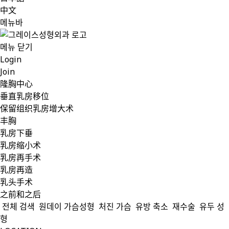
中文
메뉴바
메뉴 닫기
Login
Join
隆胸中心
垂直乳房移位
保留组织乳房增大术
丰胸
乳房下垂
乳房缩小术
乳房再手术
乳房再造
乳头手术
之前和之后
전체 검색
원데이 가슴성형
처진 가슴
유방 축소
재수술
유두 성
형