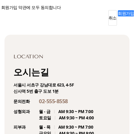
회원가입 약관에 모두 동의합니다
재수술
회원가입
취소
유방재건
유두성형
LOCATION
전후사진
카카오로 시작하기
카카오로 시작하기
오시는길
구글로 시작하기
구글로 시작하기
서울시 서초구 강남대로 623, 4-5F
신사역 5번 출구 도보 1분
LINE으로 시작하기
LINE으로 시작하기
02-555-8558
문의전화
ID 로그인
ID 로그인
성형외과
월 - 금
AM 9:30 ~ PM 7:00
토요일
AM 9:30 ~ PM 4:00
ID/PW 찾기
ID/PW 찾기
피부과
월 - 목
AM 9:30 ~ PM 7:00
금요일
AM 9:30 ~ PM 9:00