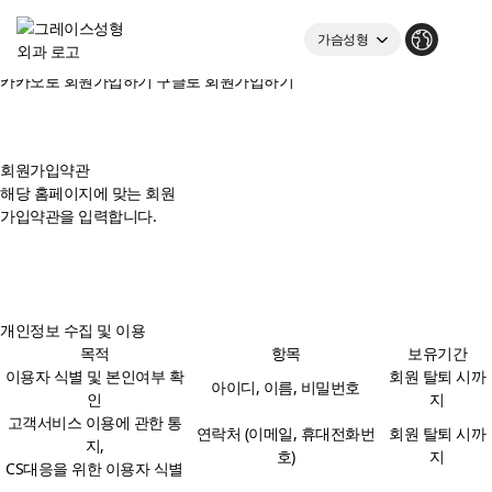
회원가입약관 및 개인정보 수집 및 이용의 내용에 동의하셔야 회원가입
하실 수 있습니다.
가슴성형
SNS 계정으로 가입
눈성형
한국어
카카오로 회원가입하기
구글로 회원가입하기
로그인
회원가입
리프팅레이저
English
메인화면
日本語
회원가입약관
가슴성형센터
中文
수직재배치 가슴성형
조직보존가슴확대
개인정보 수집 및 이용
목적
항목
보유기간
가슴확대
이용자 식별 및 본인여부 확
회원 탈퇴 시까
아이디, 이름, 비밀번호
인
지
처진가슴
고객서비스 이용에 관한 통
연락처 (이메일, 휴대전화번
회원 탈퇴 시까
지,
호)
지
CS대응을 위한 이용자 식별
유방축소