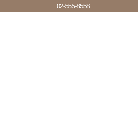
02-555-8558
Breast
가슴성형
멘토 · 모티바 · 바운스
Eye ·Fat
눈·지방 성형