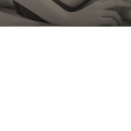
Lifting·Lase
리프팅·레이저