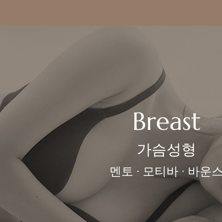
Breast
가슴성형
멘토 · 모티바 · 바운