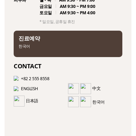
카카오로 시작하기
카카오로 시작하기
금요일
AM 9:30 ~ PM 9:00
재수술
토요일
AM 9:30 ~ PM 4:00
구글로 시작하기
구글로 시작하기
* 일요일, 공휴일 휴진
유방재건
LINE으로 시작하기
LINE으로 시작하기
진료예약
유두성형
한국어
ID 로그인
ID 로그인
전후사진
CONTACT
ID/PW 찾기
ID/PW 찾기
+82 2 555 8558
ENGLISH
中文
日本語
한국어