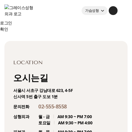
로그인
회원가입
가슴성형
자동 로그인
아이디/비밀번호 찾기
눈성형
한국어
로그인
확인
로그인
회원가입
리프팅레이저
English
메인화면
日本語
가슴성형센터
中文
LOCATION
수직재배치 가슴성형
오시는길
조직보존가슴확대
서울시 서초구 강남대로 623, 4-5F
가슴확대
신사역 5번 출구 도보 1분
02-555-8558
문의전화
처진가슴
성형외과
월 - 금
AM 9:30 ~ PM 7:00
토요일
AM 9:30 ~ PM 4:00
유방축소
피부과
월 - 목
AM 9:30 ~ PM 7:00