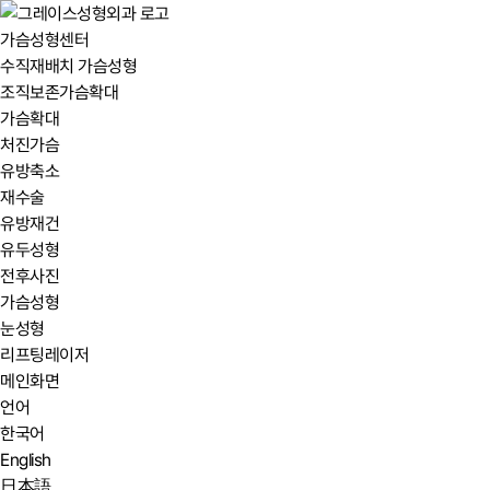
가슴성형센터
수직재배치 가슴성형
조직보존가슴확대
가슴확대
처진가슴
유방축소
재수술
유방재건
유두성형
전후사진
가슴성형
눈성형
리프팅레이저
메인화면
언어
한국어
English
日本語