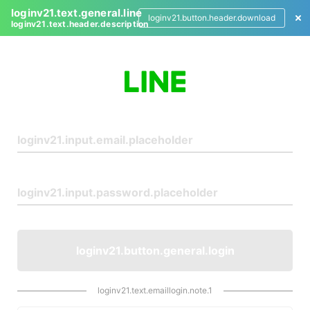
loginv21.text.general.line
loginv21.button.header.download
loginv21.text.header.description
L
o
g
i
n
loginv21.button.general.login
loginv21.text.emaillogin.note.1