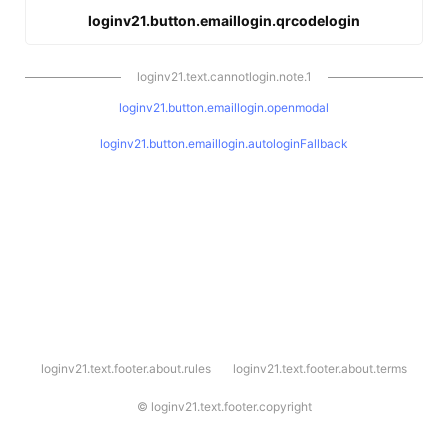
loginv21.button.emaillogin.qrcodelogin
loginv21.text.cannotlogin.note.1
loginv21.button.emaillogin.openmodal
loginv21.button.emaillogin.autologinFallback
l
loginv21.text.footer.about.rules
loginv21.text.footer.about.terms
o
g
i
©
loginv21.text.footer.copyright
n
v
2
1